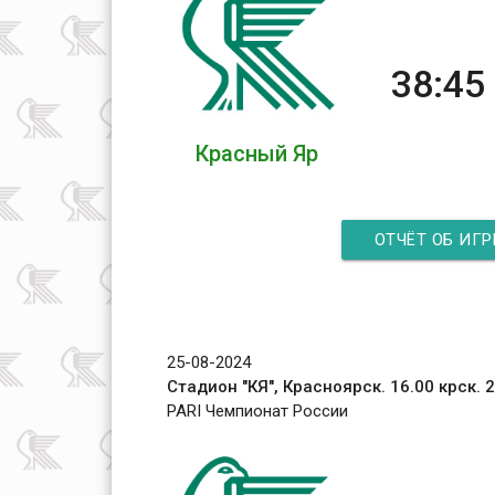
38:45
Красный Яр
ОТЧЁТ ОБ ИГР
25-08-2024
Стадион "КЯ", Красноярск. 16.00 крск. 
PARI Чемпионат России