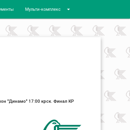
arrow_drop_down
ументы
Мульти-комплекс
он "Динамо" 17:00 крск. Финал КР