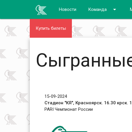
arrow_drop_down
Новости
Команда
Купить билеты
Сыгранные
15-09-2024
Стадион "КЯ", Красноярск. 16.30 крск. 
PARI Чемпионат России