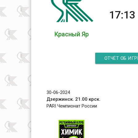
17:13
Красный Яр
ОТЧЁТ ОБ ИГР
30-06-2024
Дзержинск. 21.00 крск.
PARI Чемпионат России