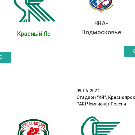
ВВА-
Подмосковье
Красный Яр
Е
09-06-2024
Стадион "КЯ", Красноярск
PARI Чемпионат России