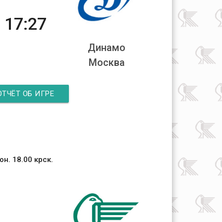
17:27
Динамо
Москва
ОТЧЁТ ОБ ИГРЕ
н. 18.00 крск.