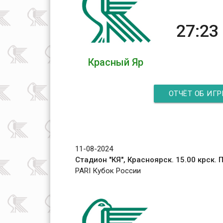
27:23
Красный Яр
ОТЧЁТ ОБ ИГР
11-08-2024
Стадион "КЯ", Красноярск. 15.00 крск.
PARI Кубок России