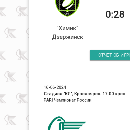
0:28
"Химик"
Дзержинск
ОТЧЁТ ОБ ИГР
16-06-2024
Стадион "КЯ", Красноярск. 17.00 крск
PARI Чемпионат России