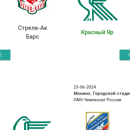
Cтрела-Ак
Красный Яр
Барс
Е
23-06-2024
Монино. Городской стадио
PARI Чемпионат России