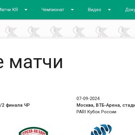
arrow_drop_down
arrow_drop_down
arrow_drop_down
Матчи КЯ
Чемпионат
Видео
Док
 матчи
07-09-2024
1/2 финала ЧР
Москва, ВТБ-Арена, стади
PARI Кубок России