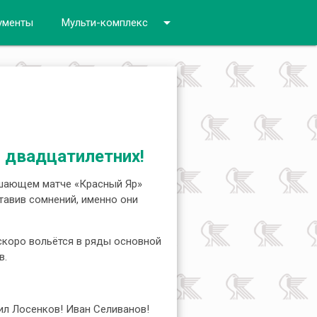
arrow_drop_down
ументы
Мульти-комплекс
 двадцатилетних!
ешающем матче «Красный Яр»
тавив сомнений, именно они
скоро вольётся в ряды основной
в.
ил Лосенков! Иван Селиванов!