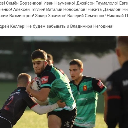
в! Семён Борзенков! Иван Науменко! Джейсон Таумалоло! Евге
енко! Алексей Тяглин! Виталий Новосёлов! Никита Данилов! Н
ксим Вахмистров! Закир Хакимов! Валерий Семчёнок! Николай П
рей Келлер! Не будем забывать и Владимира Негодина!