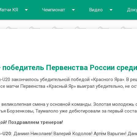
arrow_drop_down
arrow_drop_down
arrow_drop_down
Матчи КЯ
Чемпионат
Видео
Док
 победитель Первенства России среди
U20 закончилось убедительной победой «Красного Яра». В р
Все матчи Первенства «Красный Яр» выиграл убедительно, не ос
, великолепная смена у основной команды. Золотая молодежь 
тья Борзенковы, Таумалоло уже дебютировали за первый соста
ой! Поздравляем тренеров!
»-U20:
Даниил Николаев! Валерий Кодолов! Артём Варыгин! Дан