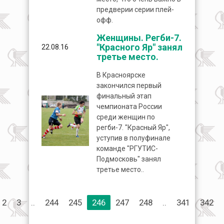
предверии серии плей-
офф.
Женщины. Регби-7.
"Красного Яр" занял
22.08.16
третье место.
В Красноярске
закончился первый
финальный этап
чемпионата России
среди женщин по
регби-7. "Красный Яр",
уступив в полуфинале
команде "РГУТИС-
Подмосковь" занял
третье место..
2
3
..
244
245
246
247
248
..
341
342