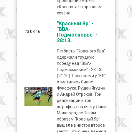
проведения матча
«Коннахта» в прошлом
сезоне.
"Красный Яр" -
"ВВА-
23.08.16
Подмосковье" -
28:13.
Регбисты "Красного Яра"
одержали трудную
победу над "ВВА-
Подмосковьем" - 28:13
(21:10). Попытками у "КЯ"
отметились Сионе
Фукофука, Рушан Ягудин
и Андрей Отроков. Три
реализации и три
штрафных на счету Лаши
Малагурадзе.Таким
образом "Красный Яр"
вышел на чистое второе
место, что очень важно в