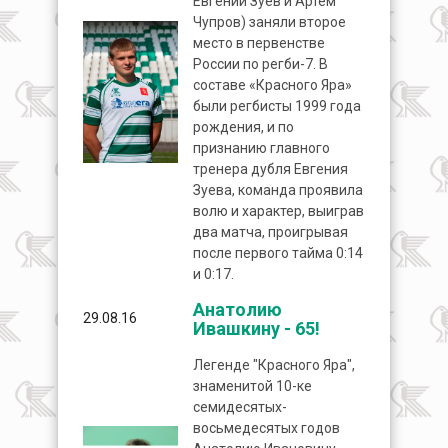
Евгений Зуев и Артем
Чупров) заняли второе
место в первенстве
России по регби-7. В
составе «Красного Яра»
были регбисты 1999 года
рождения, и по
признанию главного
тренера дубля Евгения
Зуева, команда проявила
волю и характер, выиграв
два матча, проигрывая
после первого тайма 0:14
и 0:17.
Анатолию
29.08.16
Ивашкину - 65!
Легенде "Красного Яра",
знаменитой 10-ке
семидесятых-
восьмедесятых годов