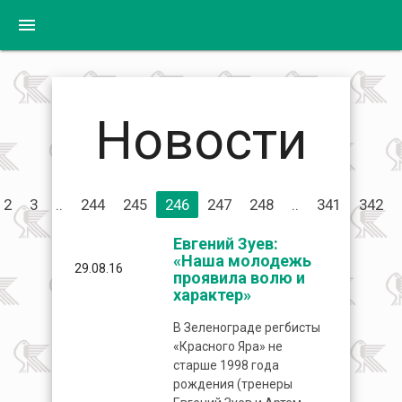
menu
Новости
2
3
..
244
245
246
247
248
..
341
342
Евгений Зуев:
«Наша молодежь
29.08.16
проявила волю и
характер»
В Зеленограде регбисты
«Красного Яра» не
старше 1998 года
рождения (тренеры