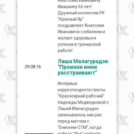
Анатолию Ивановичу
Ивашкину 65 лет!
Дружный коллектив РК
"Красный Яр"
поздравляет Анатолия
Ивановича с юбилеем и
желает здоровья и
успехов в тренерской
работе!
Лаша Малагурадзе:
"Промахи меня
29.08.16
расстраивают"
Интервью
корреспондента газеты
"Краснояркий рабочий"
Надежды Медведковой с
Лашей Малагурадзе
записывалось как раз
перед матчем с
"Енисеем-СТМ", когда
победу "Яра" назвали