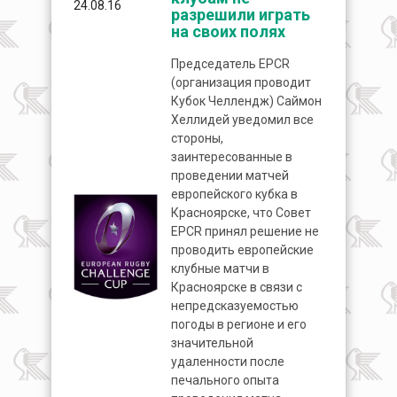
24.08.16
разрешили играть
на своих полях
Председатель EPCR
(организация проводит
Кубок Челлендж) Саймон
Хеллидей уведомил все
стороны,
заинтересованные в
проведении матчей
европейского кубка в
Красноярске, что Совет
EPCR принял решение не
проводить европейские
клубные матчи в
Красноярске в связи с
непредсказуемостью
погоды в регионе и его
значительной
удаленности после
печального опыта