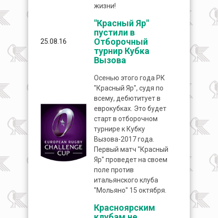
жизни!
"Красный Яр"
пустили в
Отборочный
25.08.16
турнир Кубка
Вызова
Осенью этого года РК
"Красный Яр", судя по
всему, дебютитует в
еврокубках. Это будет
старт в отборочном
турнире к Кубку
Вызова-2017 года.
Первый матч "Красный
Яр" проведет на своем
поле против
итальянского клуба
"Мольяно" 15 октября.
Красноярским
клубам не