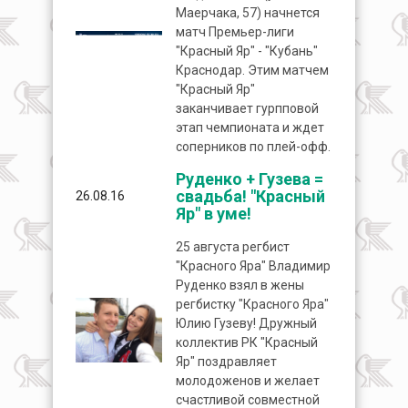
Маерчака, 57) начнется
матч Премьер-лиги
"Красный Яр" - "Кубань"
Краснодар. Этим матчем
"Красный Яр"
заканчивает гурпповой
этап чемпионата и ждет
соперников по плей-офф.
Руденко + Гузева =
свадьба! "Красный
26.08.16
Яр" в уме!
25 августа регбист
"Красного Яра" Владимир
Руденко взял в жены
регбистку "Красного Яра"
Юлию Гузеву! Дружный
коллектив РК "Красный
Яр" поздравляет
молодоженов и желает
счастливой совместной