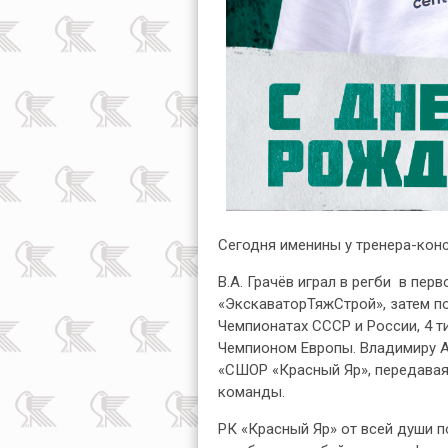
Сегодня именины у тренера-кон
В.А. Грачёв играл в регби в пер
«ЭкскаваторТяжСтрой», затем п
Чемпионатах СССР и России, 4 т
Чемпионом Европы. Владимиру А
«СШОР «Красный Яр», передавая
команды.
РК «Красный Яр» от всей души 