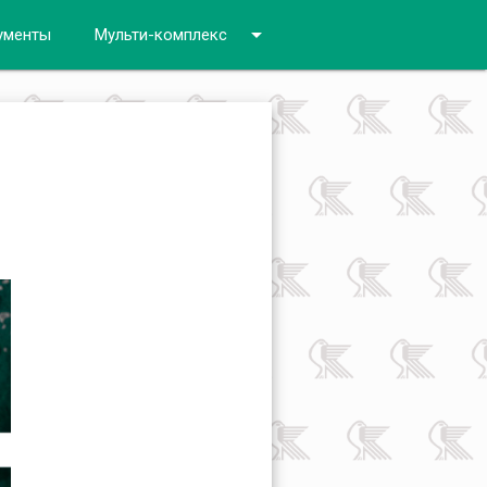
arrow_drop_down
ументы
Мульти-комплекс