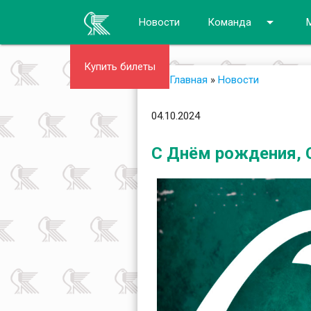
arrow_drop_down
Новости
Команда
Купить билеты
Главная
»
Новости
04.10.2024
С Днём рождения, 