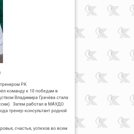
!
м тренером РК
вёл команду к 10 победам в
одством Владимира Грачёва стала
ссии). Затем работал в МАУДО
ода тренер-консультант родной
овья, счастья, успехов во всем