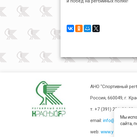
и побед на регбийных полях!
АНО "Спортивный рег
Россия, 660049, г. Кр
т. +7 (391) 221-06-99
Мы испо
email:
info@rugby-yar.r
сайта, 
web:
www.yarrugby.ru