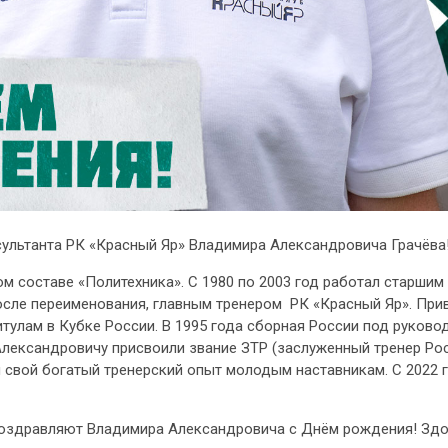
сультанта РК «Красный Яр» Владимира Александровича Грачёва
вом составе «Политехника». С 1980 по 2003 год работал старши
осле переименования, главным тренером РК «Красный Яр». При
итулам в Кубке России. В 1995 года сборная России под руков
лександровичу присвоили звание ЗТР (заслуженный тренер Ро
 свой богатый тренерский опыт молодым наставникам. С 2022 г
поздравляют Владимира Александровича с Днём рождения! Здор